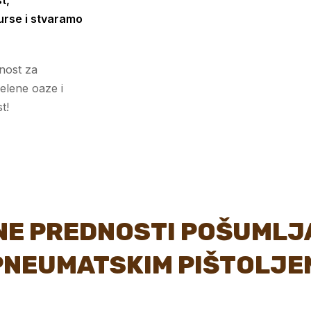
t,
urse i stvaramo
nost za
elene oaze i
t!
NE PREDNOSTI POŠUMLJ
PNEUMATSKIM PIŠTOLJE