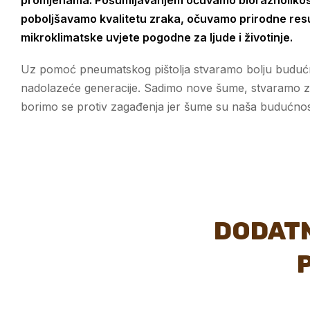
promjenama. Pošumljavanjem očuvamo bioraznolikos
poboljšavamo kvalitetu zraka, očuvamo prirodne res
mikroklimatske uvjete pogodne za ljude i životinje.
Uz pomoć pneumatskog pištolja stvaramo bolju buduć
nadolazeće generacije. Sadimo nove šume, stvaramo z
borimo se protiv zagađenja jer šume su naša budućnos
DODAT