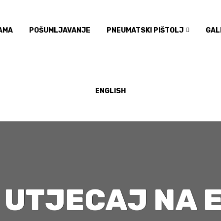
AMA
POŠUMLJAVANJE
PNEUMATSKI PIŠTOLJ
GAL
ENGLISH
I UTJECAJ NA 